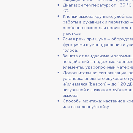
Диапазон температур: от −30 °C
°C.
Кнопки вызова крупные, удобные
работы в рукавицах и перчатках —
особенно важно для производст
участков.
Ясная речь при шуме — оборудов
функциями шумоподавления и ус
голоса.
Защита от вандализма и злоумы
воздействий — надёжные крепё
элементы, ударопрочный материа
Дополнительная сигнализация: в
установка внешнего звукового гуд
и/или маяка (beacon) — до 120 дБ
визуальной и звукового дублиров
вызова.
Способы монтажа: настенное кр
или на колонну/стойку.