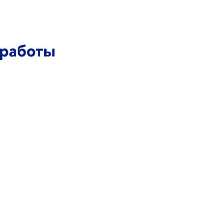
 работы
Политика Конфиденциальности
22. Все права защищены. ЛайтБау.
Производство и проектирование
систем связи в России и СНГ
Дизайн сайта
ВИКС ПРО