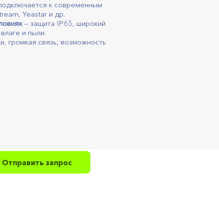
 подключается к современным
tream, Yeastar и др.
ловиях
— защита IP65, широкий
влаге и пыли.
и, громкая связь, возможность
.
Отправить запрос