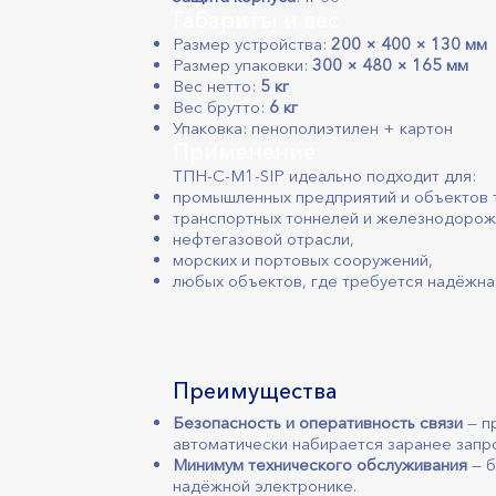
Габариты и вес
Размер устройства:
200 × 400 × 130 мм
Размер упаковки:
300 × 480 × 165 мм
Вес нетто:
5 кг
Вес брутто:
6 кг
Упаковка: пенополиэтилен + картон
Применение
ТПН-С-М1-SIP идеально подходит для:
промышленных предприятий и объектов 
транспортных тоннелей и железнодорож
нефтегазовой отрасли,
морских и портовых сооружений,
любых объектов, где требуется надёжная 
Преимущества
Безопасность и оперативность связи
— п
автоматически набирается заранее зап
Минимум технического обслуживания
— б
надёжной электронике.