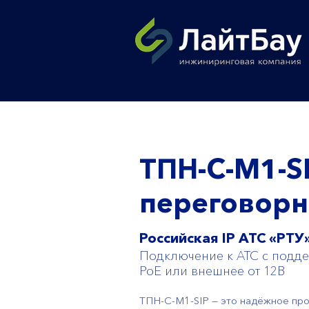
ТПН-С-М1-S
переговорн
Российская IP АТС «РТУ
Подключение к АТС с подде
PoE или внешнее от 12В
ТПН-С-М1-SIP — это надёжное пр