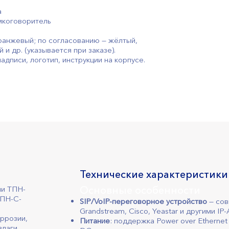
а
мкоговоритель
ранжевый; по согласованию — жёлтый,
 и др. (указывается при заказе).
дписи, логотип, инструкции на корпусе.
Технические характеристики
ии ТПН-
Основные особенности
ТПН-С-
SIP/VoIP-переговорное устройство
— совм
Grandstream, Cisco, Yeastar и другими IP-
оррозии,
Питание
: поддержка Power over Ethernet
лаги.