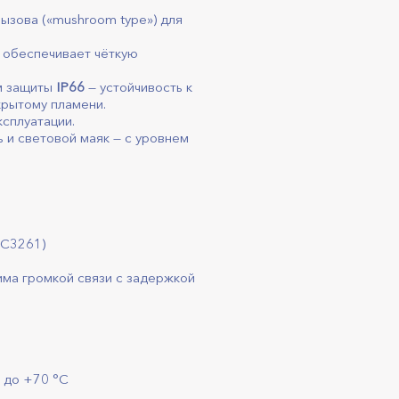
ызова («mushroom type») для
 обеспечивает чёткую
м защиты
IP66
— устойчивость к
крытому пламени.
сплуатации.
 и световой маяк — с уровнем
RFC3261)
има громкой связи с задержкой
C до +70 °C