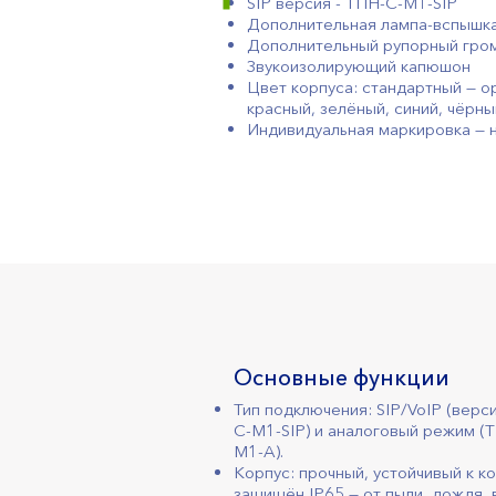
SIP версия - ТПН-С-М1-SIP
Дополнительная лампа-вспышк
Дополнительный рупорный гро
Звукоизолирующий капюшон
Цвет корпуса: стандартный — о
красный, зелёный, синий, чёрный
Индивидуальная маркировка — на
Основные функции
Тип подключения: SIP/VoIP (верс
С-М1-SIP) и аналоговый режим (
М1-A).
Корпус: прочный, устойчивый к к
защищён IP65 — от пыли, дождя, в