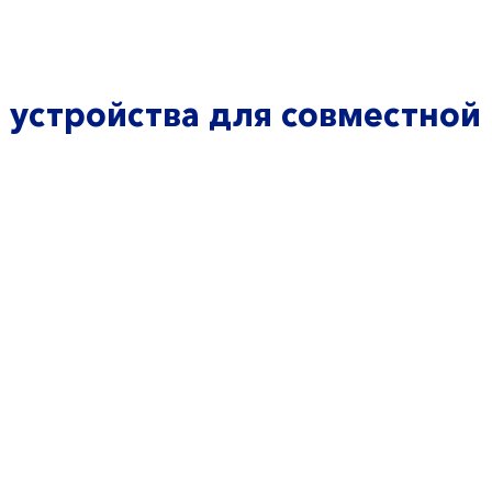
 устройства для совместной
9
©20
 д.30