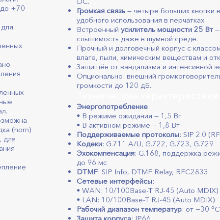
DC.
 до +70
Громкая связь
— четыре больших кнопки в
удобного использования в перчатках.
 для
Встроенный
усилитель мощности 25 Вт
—
слышимость даже в шумной среде.
венных
Прочный и долговечный корпус с классо
влаге, пыли, химическим веществам и от
ано
Защищён от вандализма и интенсивной эк
иления
Опционально: внешний громкоговоритель
громкости до 120 дБ.
шленных
Технические характеристики
жные
Энергопотребление
:
л.
• В режиме ожидания — 1,5 Вт
озможна
• В активном режиме — 1,8 Вт
ка (horn)
Поддерживаемые протоколы
: SIP 2.0 (
, для
Кодеки
: G.711 A/U, G.722, G.723, G.729
ания
Эхокомпенсация
: G.168, поддержка реж
до 96 мс
епление
DTMF
: SIP Info, DTMF Relay, RFC2833
Сетевые интерфейсы
:
• WAN: 10/100Base-T RJ-45 (Auto MDIX)
• LAN: 10/100Base-T RJ-45 (Auto MDIX)
Рабочий диапазон температур
: от −30 °
Защита корпуса
: IP66