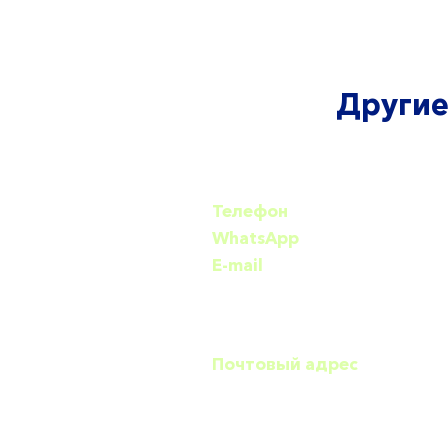
Другие
Телефон
+7 (499) 110-59-93
WhatsApp
+7(926) 235-81-4
​​E-mail
team@lightbau.com
Москва, Литовский бульвар,
Почтовый адрес
117588, г.Москва, Литовский
бульвар, д.30, оф.175