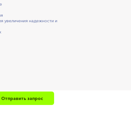
е
ля
ля увеличения надежности и
x
Отправить запрос