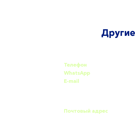
Другие
Телефон
+7 (499) 110-59-93
WhatsApp
+7(926) 235-81-4
​​E-mail
team@lightbau.com
Москва, Литовский бульвар,
Почтовый адрес
117588, г.Москва, Литовский
бульвар, д.30, оф.175