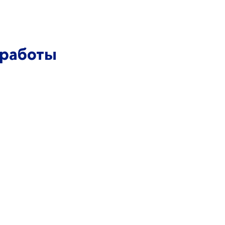
 работы
Политика Конфиденциальности
22. Все права защищены. ЛайтБау.
Производство и проектирование
систем связи в России и СНГ
Дизайн сайта
ВИКС ПРО