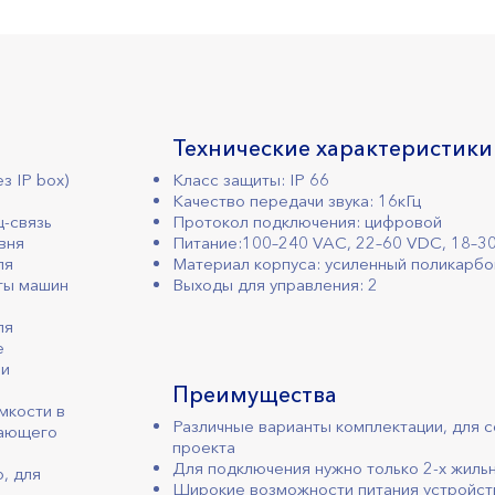
Технические характеристики
з IP box)
Класс защиты: IP 66
Качество передачи звука: 16кГц
-связь
Протокол подключения: цифровой
вня
Питание:100–240 VAC, 22–60 VDC, 18–3
ля
Материал корпуса: усиленный поликарбо
ты машин
Выходы для управления: 2
ля
е
ли
Преимущества
мкости в
Различные варианты комплектации, для 
жающего
проекта
Для подключения нужно только 2-х жильн
, для
Широкие возможности питания устройст