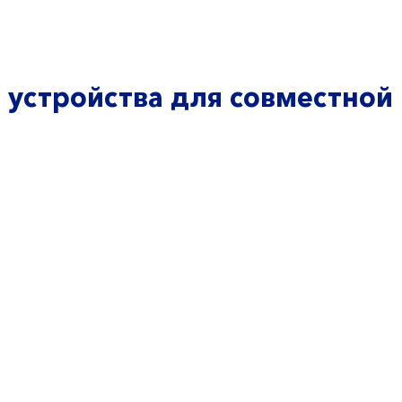
 устройства для совместной
9
©20
 д.30