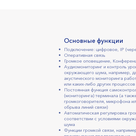
Основные функции
Подключение: цифровое, IP (чере
Оперативная связь
Громкое оповещение, Конференц
Аудиомониторинг и контроль уро
окружающего шума, например, д
акустического мониторинга рабо
или каких-либо других процессов
Постоянная функция самоконтро
(мониторинга) терминала (а такж
громкоговорителя, микрофона и
обрыва линий связи)
Автоматическая регулировка гро
соответствии с условиями окру
шума
Функции громкой связи, например
проигрывания предварительно