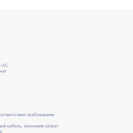
0 AC
нат
соответствия требованиям
ый кабель, экономия затрат
в