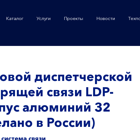
Каталог
Услуги
Проекты
Новости
Техп
овой диспетчерской
рящей связи LDP-
пус алюминий 32
лано в России)
 система связи