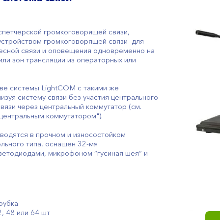
спетчерской громкоговорящей связи,
устройством громкоговорящей связи для
есной связи и оповещения одновременно на
или зон трансляции из операторных или
аве системы LightCOM с такими же
низуя систему связи без участия центрального
связи через центральный коммутатор (см.
 центральным коммутатором").
водятся в прочном и износостойком
льного типа, оснащен 32-мя
етодиодами, микрофоном “гусиная шея” и
рубка
2, 48 или 64 шт