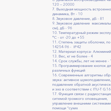
120 — 20000
7. Выходная мощность встроенн
динамика, Вт - 10
8. Звуковое давление, дБ - 81
9. Звуковое давление максималь
см), дБ - 96
10. Температурный режим эксплу
°С - от -20 до +55
11. Степень защиты оболочки, п
14254-96 - IP42
12. Материал корпуса- Алюминий
13. Вес, кг не более - 4
14. Срок службы, лет не менее - 
15. Программирование кнопок д
различных функций
16. Cовременные алгоритмы обр
звука: активное шумоподавление
подавление обратной акустическ
и эхо в соответствии с ITU-T G.16
17. Функция связи с радиостанци
ситемой громкого оповещения,
управление внешними системами
помощи "сухих