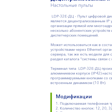
Настольные пульты
LDP-32E-ДЦ - Пульт цифровой ди
является децентрализованным IP 
организации прямой или многоадр
несколько абонентских устройств 
диспетчерских помещений.
Может использоваться как в сост
устройствами через Ethernet орга
сервера, так же есть модели для 
раздел каталога "системы связи с
Терминал типа LDP-32E-ДЦ произ
алюминиевом корпусе (IP42) насто
программируемыми кнопками со св
встроенным динамиком (10 Вт).
Модификации
1. Подключаемая телефонная т
2. Количество кнопок: 12, 20, 3