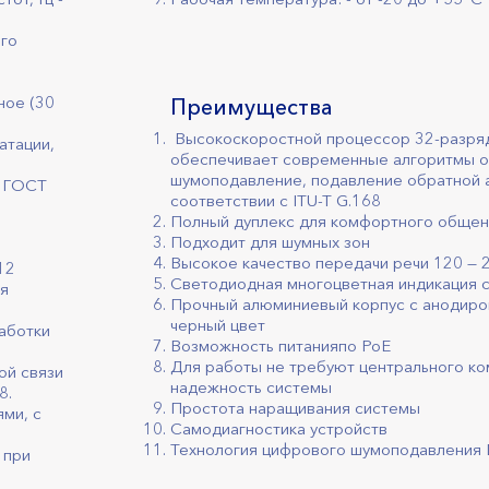
ого
ное (30
Преимущества
Высокоскоростной процессор 32-разря
атации,
обеспечивает современные алгоритмы об
шумоподавление, подавление обратной ак
о ГОСТ
соответствии с ITU-T G.168
Полный дуплекс для комфортного общен
Подходит для шумных зон
Высокое качество передачи речи 120 — 
12
Светодиодная многоцветная индикация 
ля
Прочный алюминиевый корпус с анодиро
черный цвет
аботки
Возможность питанияпо PoE
,
Для работы не требуют центрального к
ой связи
надежность системы
8.
Простота наращивания системы
ями, с
Самодиагностика устройств
Технология цифрового шумоподавления
 при