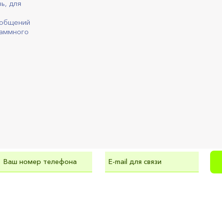
ь, для
ообщений
раммного