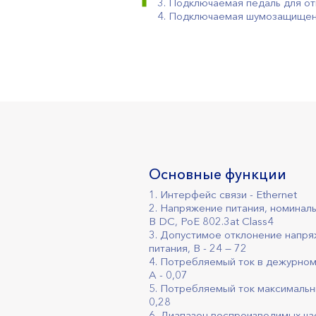
3. Подключаемая педаль для от
4. Подключаемая шумозащищен
Основные функции
1. Интерфейс связи - Ethernet
2. Напряжение питания, номиналь
В DC, PoE 802.3at Class4
3. Допустимое отклонение напр
питания, В - 24 — 72
4. Потребляемый ток в дежурно
А - 0,07
5. Потребляемый ток максимальны
0,28
6. Диапазон воспроизводимых част