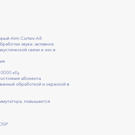
дный Arm Cortex-A8
работки звука: активное
устической связи и эхо в
ия
20000 кГц
состояния абонента
ванный обработкой и окраской в
оммутатора, повышается
 DSP