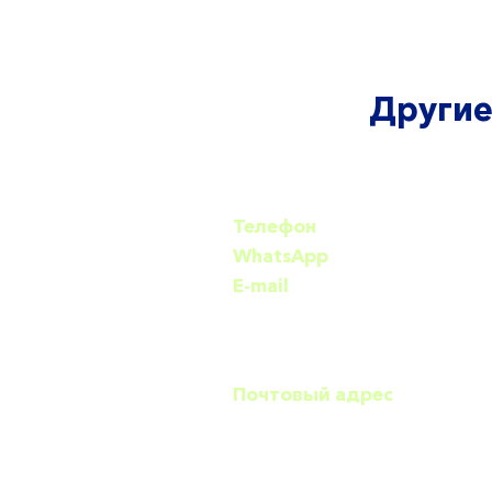
Другие
Телефон
+7 (499) 110-59-93
WhatsApp
+7(926) 235-81-4
​​E-mail
team@lightbau.com
Москва, Литовский бульвар,
Почтовый адрес
117588, г.Москва, Литовский
бульвар, д.30, оф.175