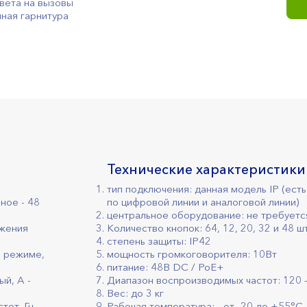
вета на вызовы
ная гарнитура
Технические характеристики
тип подключения: данная модель IP (ес
ное - 48
по цифровой линии и аналоговой линии)
центральное оборудование: не требуетс
яжения
Количество кнопок: 64, 12, 20, 32 и 48 ш
степень защиты: IP42
м режиме,
мощность громкоговорителя: 10Вт
питание: 48В DC / PoE+
й, А -
Диапазон воспроизводимых частот: 120 
Вес: до 3 кг
от, Гц -
Рабочая температура: - от -20 до +55°С