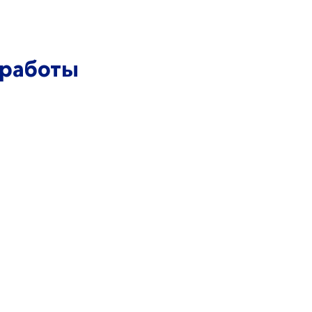
 работы
Политика Конфиденциальности
22. Все права защищены. ЛайтБау.
Производство и проектирование
систем связи в России и СНГ
Дизайн сайта
ВИКС ПРО