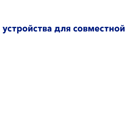
 устройства для совместной
9
©20
 д.30