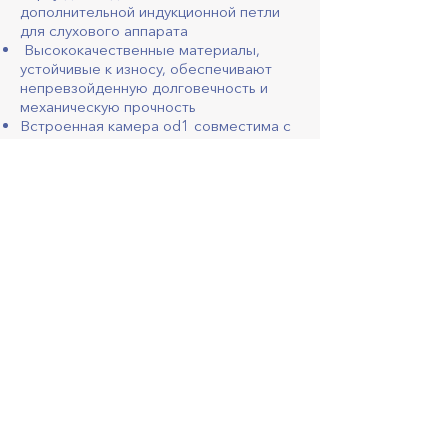
дополнительной индукционной петли
для слухового аппарата
Высококачественные материалы,
устойчивые к износу, обеспечивают
непревзойденную долговечность и
механическую прочность
Встроенная камера od1 совместима с
ONVIF и поддерживает
дополнительный датчик движения. Его
широкоугольный объектив позволяет
снимать даже тех, кто не смотрит
прямо на терминал
od1 обеспечивает непревзойденную
разборчивость речи благодаря
высокому уровню звукового давления
до 97 дБ в сочетании с полосой
пропускания звука до 20 кГц на основе
новейшей технологии Smart Audio
Amplifier
ЗАКАЗАТЬ