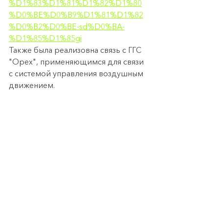
%D1%83%D1%81%D1%82%D1%80
%D0%BE%D0%B9%D1%81%D1%82
%D0%B2%D0%BE-sd%D0%BA-
%D1%85%D1%85gi
Также была реализовна связь с ГГС 
"Орех", применяющимся для связи 
с системой управления воздушным 
движением.