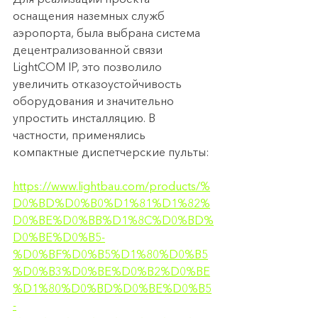
оснащения наземных служб 
аэропорта, была выбрана система 
децентрализованной связи 
LightCOM IP, это позволило 
увеличить отказоустойчивость 
оборудования и значительно 
упростить инсталляцию. В 
частности, применялись 
компактные диспетчерские пульты: 
https://www.lightbau.com/products/%
D0%BD%D0%B0%D1%81%D1%82%
D0%BE%D0%BB%D1%8C%D0%BD%
D0%BE%D0%B5-
%D0%BF%D0%B5%D1%80%D0%B5
%D0%B3%D0%BE%D0%B2%D0%BE
%D1%80%D0%BD%D0%BE%D0%B5
-