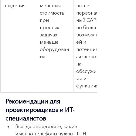
владения
меньшая 
выше 
стоимость 
первоначаль
при 
ный CAPEX, 
простых 
но больше 
задачах; 
возможност
меньше 
ей и 
оборудован
потенциальн
ия
ая экономия 
на 
обслуживан
ии и 
функциях
Рекомендации для 
проектировщиков и ИТ-
специалистов
Всегда определите, какие 
именно телефоны нужны: ТПН-