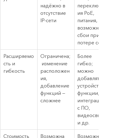
надёжно в 
переключен
отсутствие 
ия PoE, 
IP-сети
питания, 
возможны 
сбои при 
потере сети
Расширяемо
Ограничена;
Более 
сть и 
 изменение 
гибко; 
гибкость
расположен
можно 
ия, 
добавлять 
добавление 
устройства, 
функций — 
функции, 
сложнее
интеграции 
с ПО, 
видеосвязь 
и др.
Стоимость 
Возможна 
Возможно 