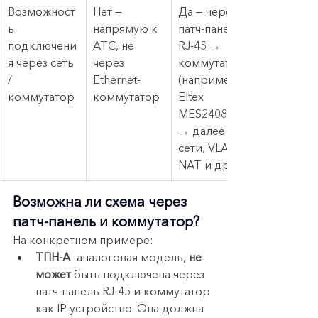
Возможност
Нет — 
Да — через 
ь 
напрямую к 
патч-панель 
подключени
АТС, не 
RJ-45 → 
я через сеть 
через 
коммутатор 
/ 
Ethernet-
(например, 
коммутатор
коммутатор
Eltex 
MES2408P) 
→ далее к 
сети, VLAN, 
NAT и др.
Возможна ли схема через 
патч-панель и коммутатор?
На конкретном примере:
ТПН-A
: аналоговая модель, 
не 
может
 быть подключена через 
патч-панель RJ-45 и коммутатор 
как IP-устройство. Она должна 