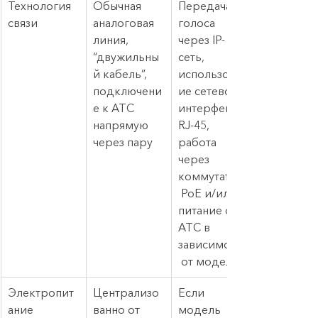
Технология 
Обычная 
Передача 
связи
аналоговая 
голоса 
линия, 
через IP-
“двужильны
сеть, 
й кабель”, 
использован
подключени
ие сетевого 
е к АТС 
интерфейса 
напрямую 
RJ-45, 
через пару
работа 
через 
коммутатор,
 PoE и/или 
питание от 
АТС в 
зависимости
 от модели
Электропит
Централизо
Если 
ание
ванно от 
модель 