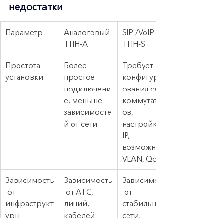
недостатки
Параметр
Аналоговый 
SIP-/VoIP 
ТПН-A
ТПН-S
Простота 
Более 
Требует 
установки
простое 
конфигурир
подключени
ования сети, 
е, меньше 
коммутатор
зависимосте
ов, 
й от сети
настройки 
IP, 
возможно 
VLAN, QoS
Зависимость
Зависимость
Зависимость
 от 
 от АТС, 
 от 
инфраструкт
линий, 
стабильной 
уры
кабелей; 
сети, 