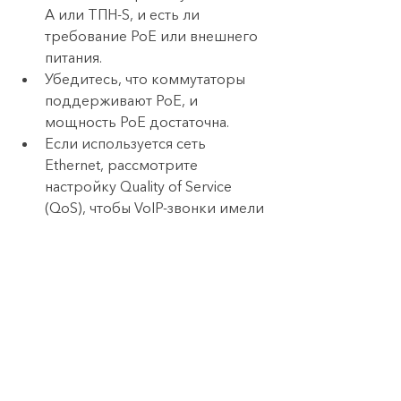
A или ТПН-S, и есть ли 
требование PoE или внешнего 
питания.
Убедитесь, что коммутаторы 
поддерживают PoE, и 
мощность PoE достаточна.
Если используется сеть 
Ethernet, рассмотрите 
настройку Quality of Service 
(QoS), чтобы VoIP-звонки имели 
приоритет над другими 
данными.
Продумайте распределение 
VLAN, чтобы VoIP-трафик был 
безопасно изолирован.
Проверяйте совместимость 
моделей: SIP-аппараты должны 
поддерживать нужные кодеки, 