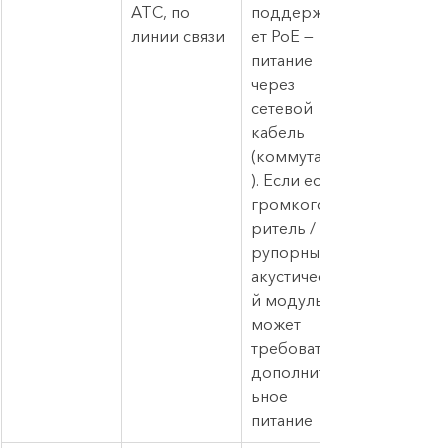
АТС, по 
поддержива
линии связи
ет PoE — 
питание 
через 
сетевой 
кабель 
(коммутатор
). Если есть 
громкогово
ритель / 
рупорный 
акустически
й модуль, 
может 
требоваться 
дополнител
ьное 
питание