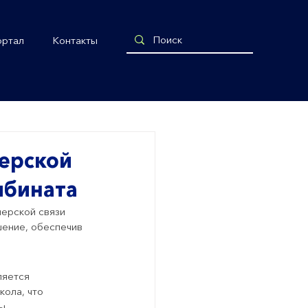
ортал
Контакты
ерской
мбината
ерской связи 
ение, обеспечив 
ляется 
ола, что 
ы.