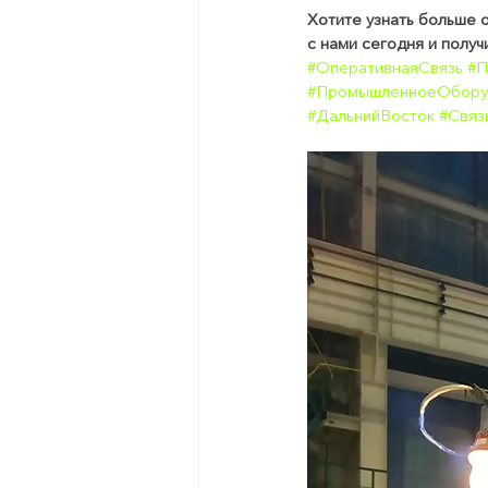
Хотите узнать больше 
с нами сегодня и полу
#ОперативнаяСвязь
#П
#ПромышленноеОбору
#ДальнийВосток
#Связ