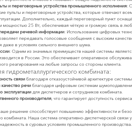
ьты и переговорные устройства промышленного исполнения
: 
кие пульты и переговорные устройства, которые отвечают все
луатации. Дополнительно, каждый переговорный пункт оснащ
 мощностью 25 Вт, обеспечивая чёткую и громкую связь в люб
 передачи речевой информации
: Использование цифровых техно
зволяет передавать голосовые сообщения с высоким качество
я даже в условиях сильного внешнего шума.
ссии
: Одним из значимых преимуществ нашей системы является
зводится в России. Это обеспечивает оперативное обслужива
ого реагирования на любые запросы со стороны клиента.
я гидрометаллургического комбината:
ность связи
 благодаря отказоустойчивой архитектуре системы
 качество речи
 благодаря цифровым системам шумоподавлени
во эксплуатации
 для диспетчеров и сотрудников комбината.
твенного производителя
, что гарантирует доступность сервиса
 наше решение способствует повышению эффективности и безо
о комбината. Наша система оперативно-диспетчерской связи у
надежность в суровых условиях промышленного производства.