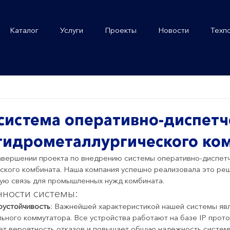
Каталог
Услуги
Проекты
Новости
Техп
система оперативно-диспетч
 гидрометаллургического ко
авершении проекта по внедрению системы оперативно-диспетч
ского комбината. Наша компания успешно реализовала это реш
ую связь для промышленных нужд комбината.
ности системы:
оустойчивость
: Важнейшей характеристикой нашей системы яв
ьного коммутатора. Все устройства работают на базе IP проток
ет вероятность отказов и повышает общую надежность систем