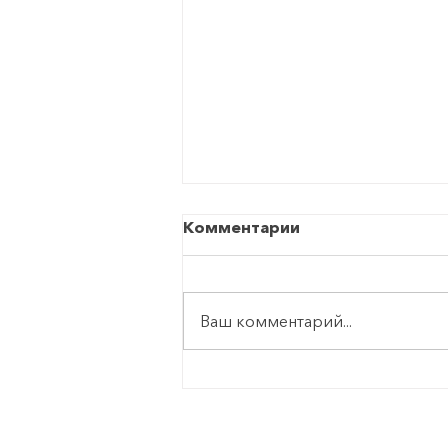
Комментарии
Ваш комментарий...
Куда подключаются
колонны экстренного
вызова 112 и кто
принимает вызовы