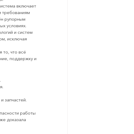
Система включает 
м требованиям 
ён рупорным 
ых условиях.
логий и систем 
м, исключая 
 то, что всё 
ние, поддержку и 
.
я.
 и запчастей.
пасности работы 
же доказала 