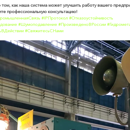
о том, как наша система может улучшить работу вашего предпр
чите профессиональную консультацию!
ромышленнаяСвязь
#IPПротокол
#Отказоустойчивость
дование
#Шумоподавление
#ПроизведеноВРоссии
#Гидромет
ьВДействии
#СвяжитесьСНами