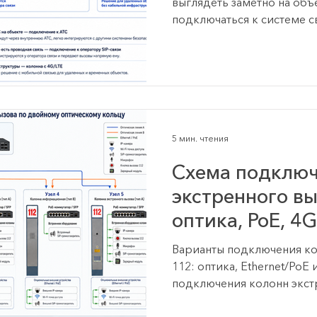
выглядеть заметно на объ
подключаться к системе с
проектировщика, инженер
так: Куда подключаются 
вызова 112, куда приходи
экстренного вызова и кто
зависимости от инфрастр
колонн могут направлятьс
диспетчера, охрану, служ
5 мин. чтения
связи, SIP-сервер,
Схема подключ
экстренного вы
оптика, PoE, 4
Варианты подключения ко
112: оптика, Ethernet/PoE
подключения колонн экст
выбирается в зависимости
объекте, расстояний межд