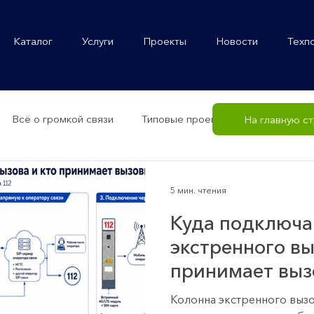
Каталог
Услуги
Проекты
Новости
Техп
Всё о громкой связи
Типовые проекты
Громкогово
На главную с
5 мин. чтения
Куда подключа
экстренного вы
принимает вы
Колонна экстренного вызо