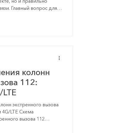
екте, но и правильно
вязи. Главный вопрос для
а или заказчика звучит
колонны экстренного
т вызов с колонны
 его принимает? В
уктуры объекта вызовы с
я на внутреннюю IP-АТС,
бу эксплуатации, оператора
ения колонн
зова 112:
G/LTE
лонн экстренного вызова
 и 4G/LTE Схема
ренного вызова 112
 от количества колонн на
у точками установки,