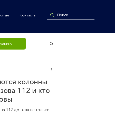
ортал
Контакты
рящая связь
траницу
ются колонны
зова 112 и кто
зовы
ва 112 должна не только