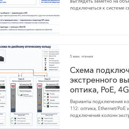
выглядеть заметно на объ
подключаться к системе с
проектировщика, инженер
так: Куда подключаются 
вызова 112, куда приходи
экстренного вызова и кто
зависимости от инфрастр
колонн могут направлятьс
диспетчера, охрану, служ
5 мин. чтения
связи, SIP-сервер,
Схема подключ
экстренного вы
оптика, PoE, 4
Варианты подключения ко
112: оптика, Ethernet/PoE
подключения колонн экст
выбирается в зависимости
объекте, расстояний межд