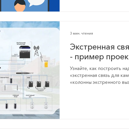
3 мин. чтения
Экстренная свя
- пример проек
Узнайте, как построить н
«экстренная связь для кам
«колонны экстренного выз
зональные трансляции и 
реагирования. Практическ
проектировщиков.