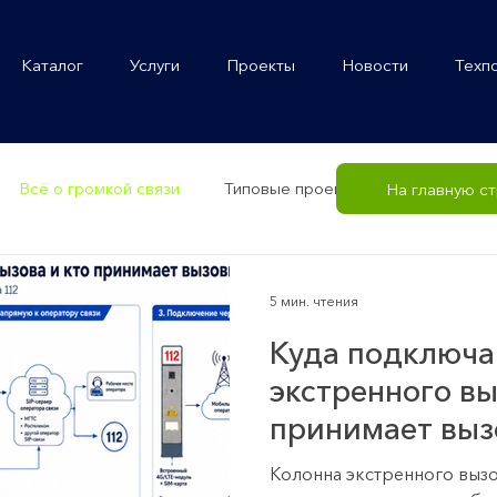
Каталог
Услуги
Проекты
Новости
Техп
Всё о громкой связи
Типовые проекты
Громкогово
На главную с
5 мин. чтения
Куда подключа
экстренного вы
принимает вы
Колонна экстренного вызо