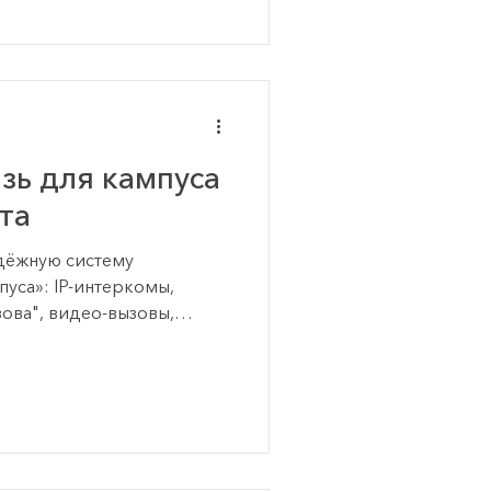
зь для кампуса
та
адёжную систему
пуса»: IP-интеркомы,
ова", видео-вызовы,
сценарии для служб
ие советы для ИТ и