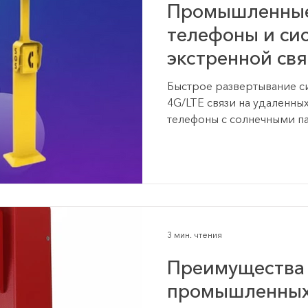
Промышленные
телефоны и си
экстренной св
Быстрое развертывание 
4G/LTE связи на удаленны
телефоны с солнечными па
сертификаты ТР ТС от Лай
3 мин. чтения
Преимущества
промышленных