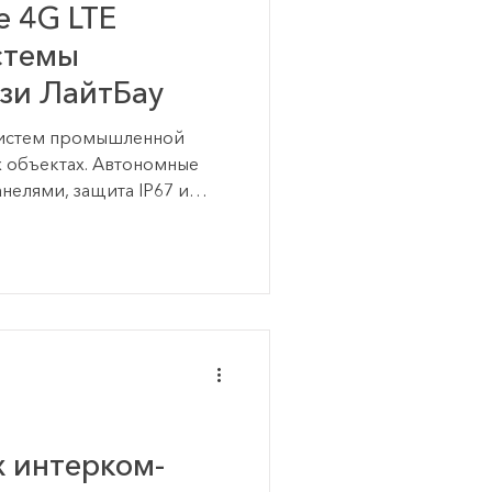
 4G LTE
стемы
язи ЛайтБау
систем промышленной
х объектах. Автономные
нелями, защита IP67 и
тБау.
 интерком-