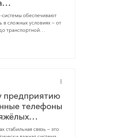
а
 объектах
системы обеспечивают
 в сложных условиях — от
до транспортной
 рассматриваются
интеркомов, области
ешений для повышения
ости работы.
у предприятию
нные телефоны
тяжёлых
 стабильная связь — это
итически важная система