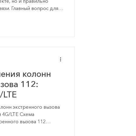
екте, но и правильно
вязи. Главный вопрос для
а или заказчика звучит
колонны экстренного
т вызов с колонны
 его принимает? В
уктуры объекта вызовы с
я на внутреннюю IP-АТС,
бу эксплуатации, оператора
ения колонн
зова 112:
G/LTE
лонн экстренного вызова
 и 4G/LTE Схема
ренного вызова 112
 от количества колонн на
у точками установки,