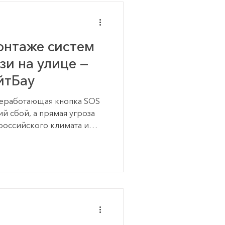
то элементом удобства, а
ью промышленной
ности производства
нтаже систем
зи на улице —
йтБау
неработающая кнопка SOS
ий сбой, а прямая угроза
 российского климата и
реды стандартных
статочно. Разбираем
таже систем экстренной
приводят к
 и выходу оборудования
и при монтаже систем
це: Игнорирование
 Часто монтажники