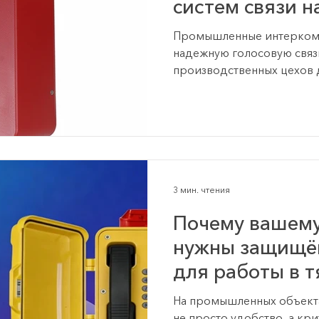
систем связи н
промышленных
Промышленные интерком-
надежную голосовую связь
производственных цехов 
инфраструктуры. В статье
ключевые преимущества 
применения и примеры р
безопасности и эффективн
3 мин. чтения
Почему вашем
нужны защищё
для работы в 
условиях
На промышленных объектах
не просто удобство, а кр