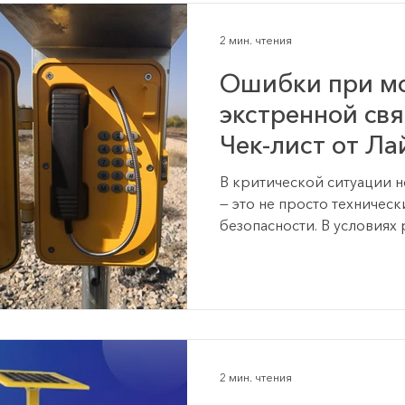
сегодня являются не прос
критически важной част
2 мин. чтения
безопасности и непрерыв
Ошибки при мо
экстренной свя
Чек-лист от Ла
В критической ситуации 
— это не просто техническ
безопасности. В условиях
агрессивной городской с
подходов к монтажу недо
ключевые ошибки при мон
связи на улице , которые 
дорогостоящему ремонту
из строя. Оснвные ошибк
экстренной связи на ули
2 мин. чтения
специфики защиты IP и IK