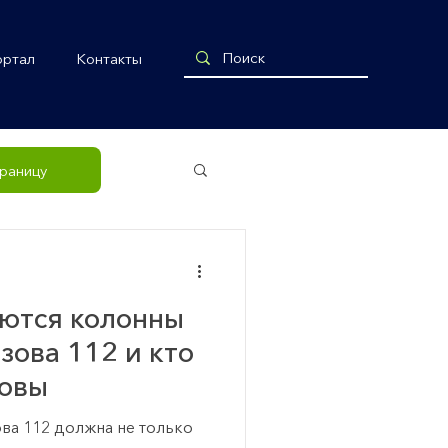
ортал
Контакты
рящая связь
траницу
ются колонны
зова 112 и кто
зовы
ва 112 должна не только