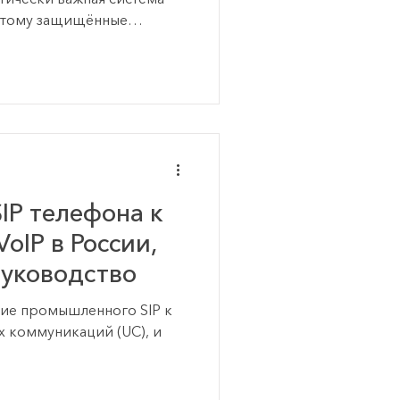
оэтому защищённые
одствах, складах,
о всех зонах с
бычные аппараты не
, удары, химические
ератур. А значит, они
енно в тот момент, когда
й статье ра
IP телефона к
oIP в России,
руководство
ие промышленного SIP к
 коммуникаций (UC), и